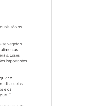
quais são os 
a-se vegetais 
alimentos 
erais. Esses 
es importantes 
gular o 
m disso, elas 
e e da 
gue. E 