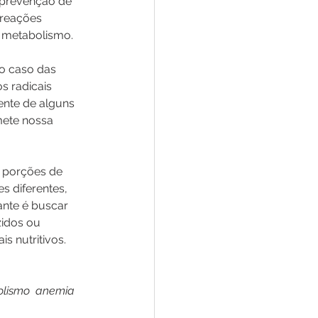
 prevenção de 
 reações 
 metabolismo.
o caso das 
s radicais 
ente de alguns 
ete nossa 
 porções de 
s diferentes, 
ante é buscar 
zidos ou 
s nutritivos.
bolismo  anemia  