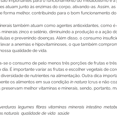
s são importantes para o funcionamento do metabolismo e a
tes atuam junto às enzimas do corpo, ativando-as. Assim, as
e forma melhor, contribuindo para o bom funcionamento do
inerais também atuam como agentes antioxidantes, como é 
s minerais zinco e selênio, diminuindo a produção e a ação do
élulas e prevenindo doenças. Além disso, o consumo insufici
e levar a anemias e hipovitaminoses, o que também comprom
nossa qualidade de vida.
-se o consumo de pelo menos três porções de frutas e três
dia. É importante variar as frutas e escolher vegetais de core
 diversidade de nutrientes na alimentação. Outra dica import
mente os alimentos em sua condição 
in natura
 (crus e não co
s preservam melhor vitaminas e minerais, sendo, portanto, mai
 verduras  legumes  fibras  vitaminas  minerais  intestino  meta
os naturais  qualidade de vida  saúde