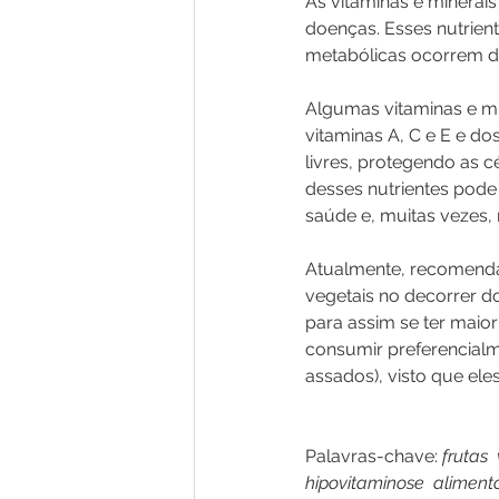
As vitaminas e minerai
doenças. Esses nutrien
metabólicas ocorrem d
Algumas vitaminas e m
vitaminas A, C e E e do
livres, protegendo as c
desses nutrientes pod
saúde e, muitas vezes, 
Atualmente, recomenda
vegetais no decorrer do 
para assim se ter maior
consumir preferencial
assados), visto que ele
Palavras-chave: 
frutas 
hipovitaminose  aliment