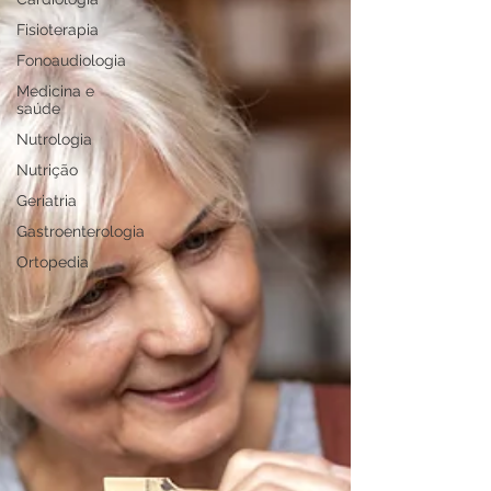
Fisioterapia
Fonoaudiologia
Medicina e
saúde
Nutrologia
Nutrição
Geriatria
Gastroenterologia
Ortopedia