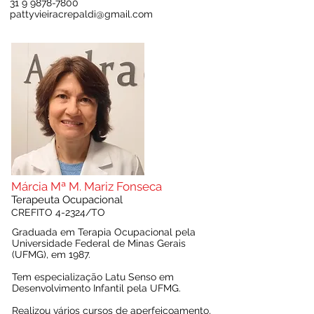
31 9 9878-7800
pattyvieiracrepaldi@gmail.com
Márcia Mª M. Mariz Fonseca
Tera
peuta Ocupacional
CREFITO 4-2324/
T
O
Graduada em
Terapia Ocupacional pela
Universidade Federal de Minas Gerais
(UFMG), em 1987.
Tem especialização Latu Senso em
Desenvolvimento Infantil pela UFMG.
Realizou vários cursos de aperfeiçoamento,