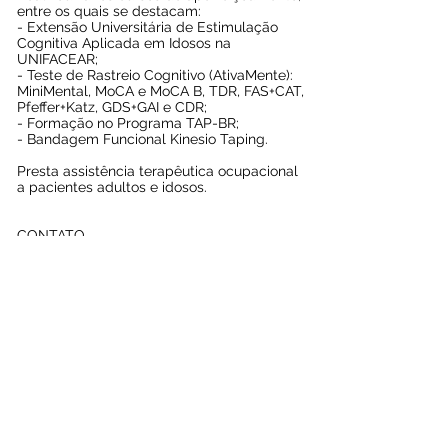
entre os quais se destacam:
- Extensão Universitária de Estimulação
Cognitiva Aplicada em Idosos na
UNIFACEAR;
- Teste de Rastreio Cognitivo (AtivaMente):
MiniMental, MoCA e MoCA B, TDR, FAS+CAT,
Pfeffer+Katz, GDS+GAI e CDR;
-
Formação no Programa TAP-BR;
- Bandagem Funcional Kinesio Taping.
Presta assistência terapêutica ocupacional
a pacientes adultos e idosos.
CONTATO
31 9 9992-7682
marcia.mariz@yahoo.com.br