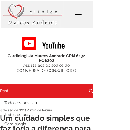
Cardiologista Marcos Andrade CRM 6132
RQE202
Assista aos episódios do
CONVERSA DE CONSULTÓRIO
Post
Todos os posts
4 de set. de 2025
0 min de leitura
Todos os posts
Um cuidado simples que
Cardiologia
faz toda a diferença para