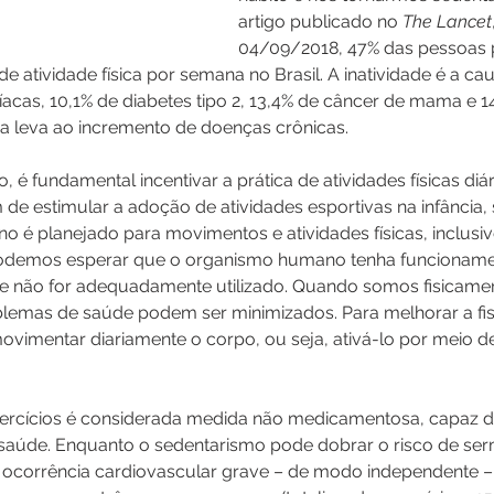
artigo publicado no 
The Lancet
04/09/2018, 47% das pessoas 
 atividade física por semana no Brasil. A inatividade é a ca
acas, 10,1% de diabetes tipo 2, 13,4% de câncer de mama e 1
da leva ao incremento de doenças crônicas.
 é fundamental incentivar a prática de atividades físicas diár
de estimular a adoção de atividades esportivas na infância,
 é planejado para movimentos e atividades físicas, inclusive
odemos esperar que o organismo humano tenha funcioname
 não for adequadamente utilizado. Quando somos fisicament
blemas de saúde podem ser minimizados. Para melhorar a fis
vimentar diariamente o corpo, ou seja, ativá-lo por meio de
exercícios é considerada medida não medicamentosa, capaz de
saúde. Enquanto o sedentarismo pode dobrar o risco de se
corrência cardiovascular grave – de modo independente –, 