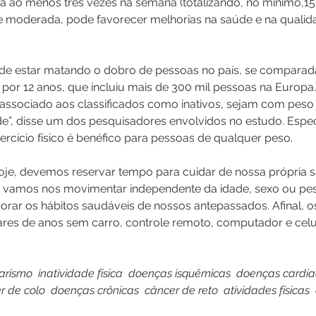
zada ao menos três vezes na semana (totalizando, no mínimo,1
e moderada, pode favorecer melhorias na saúde e na qualida
pode estar matando o dobro de pessoas no país, se comparad
por 12 anos, que incluiu mais de 300 mil pessoas na Europa. 
associado aos classificados como inativos, sejam com peso 
”, disse um dos pesquisadores envolvidos no estudo. Especi
rcício físico é benéfico para pessoas de qualquer peso.
hoje, devemos reservar tempo para cuidar de nossa própria 
 vamos nos movimentar independente da idade, sexo ou pes
ar os hábitos saudáveis de nossos antepassados. Afinal, os
es de anos sem carro, controle remoto, computador e celul
rismo  inatividade física  doenças isquêmicas  doenças cardía
e colo  doenças crônicas  câncer de reto  atividades físicas  ex