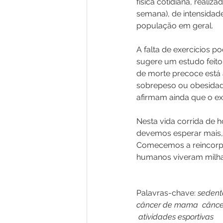
física cotidiana, reali
semana), de intensidad
população em geral.
A falta de exercícios 
sugere um estudo feito 
de morte precoce está 
sobrepeso ou obesidade
afirmam ainda que o exe
Nesta vida corrida de 
devemos esperar mais,
Comecemos a reincorpor
humanos viveram milhar
Palavras-chave: 
sedenta
câncer de mama  câncer d
 atividades esportivas