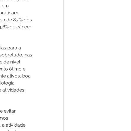
, em 
praticam 
usa de 8,2% dos 
4,6% de câncer 
ias para a 
 sobretudo, nas 
 de nível 
nto ótimo e 
e ativos, boa 
iologia 
 atividades 
 evitar 
rmos 
a atividade 