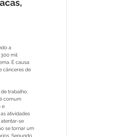
acas,
ndo a 
300 mil 
ema. É causa 
e cânceres de 
de trabalho, 
 é comum 
 e 
as atividades 
 atentar-se 
ão se tornar um 
ários. Segundo 