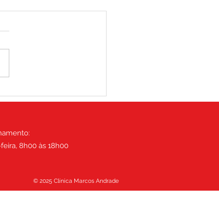
e solução para a dor
ar?
namento:
-feira, 8h00 às 18h00
© 2025 Clínica Marcos Andrade