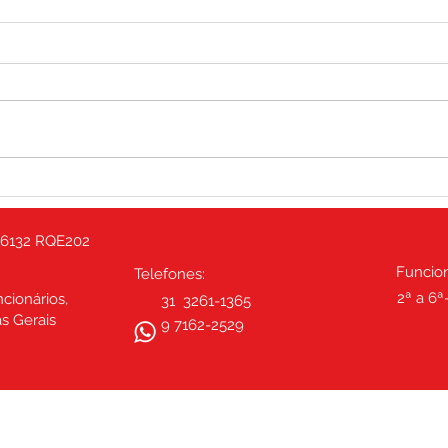
Lombalgia: a fisioterapia
Exist
pode resolver?
lomb
6132 RQE202
Funcio
Telefones:
2ª a 6ª
ncionários,
31 3261-1365
as Gerais
9 7162-2529