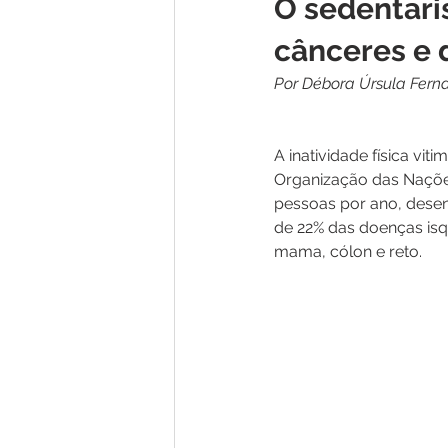
O sedentari
cânceres e 
Por Débora Úrsula Fern
A inatividade física vi
Organização das Nações
pessoas por ano, dese
de 22% das doenças isq
mama, cólon e reto.