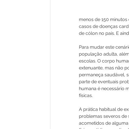
menos de 150 minutos de
casos de doenças cardí
de cólon no país. E ain
Para mudar este cenário,
população adulta, além 
escolas. O corpo humano
extenuante, mas não p
permaneça saudável, se
parte de eventuais pro
humana é necessário mo
físicas.
A prática habitual de 
problemas severos de 
acometidos de alguma o