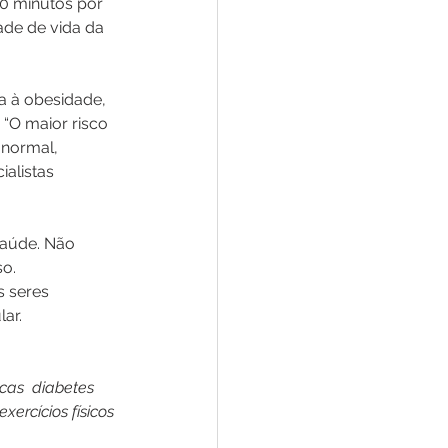
50 minutos por 
de de vida da 
a à obesidade, 
“O maior risco 
normal, 
alistas 
saúde. Não 
o. 
 seres 
ar.
cas  diabetes  
ercícios físicos 