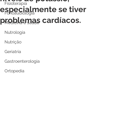
Fisioterapia
especialmente se tiver
Fonoaudiologia
problemas cardíacos.
Medicina e saúde
Nutrologia
Nutrição
Geriatria
Gastroenterologia
Ortopedia