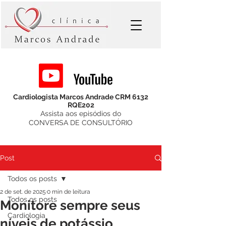
Cardiologista Marcos Andrade CRM 6132
RQE202
Assista aos episódios do
CONVERSA DE CONSULTÓRIO
Post
Todos os posts
2 de set. de 2025
0 min de leitura
Todos os posts
Monitore sempre seus
Cardiologia
níveis de potássio,