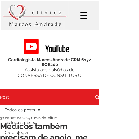
Cardiologista Marcos Andrade CRM 6132
RQE202
Assista aos episódios do
CONVERSA DE CONSULTÓRIO
Post
Todos os posts
30 de set. de 2025
0 min de leitura
Todos os posts
Médicos também
Cardiologia
precisam de apoio, me