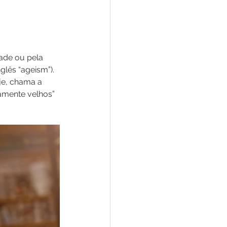
ade ou pela 
lês “ageism”). 
je, chama a 
amente velhos” 