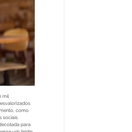
 mil 
esvalorizados 
cimento, como 
sociais. 
decotada para 
esse um limite 