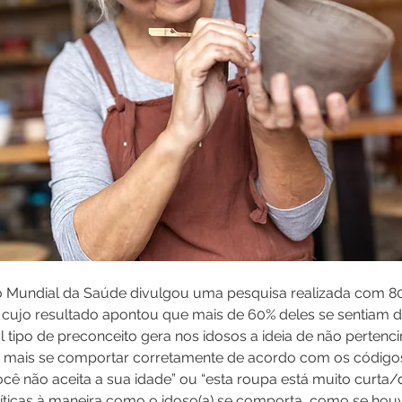
 Mundial da Saúde divulgou uma pesquisa realizada com 80
, cujo resultado apontou que mais de 60% deles se sentiam d
l tipo de preconceito gera nos idosos a ideia de não perten
 mais se comportar corretamente de acordo com os códigos 
ê não aceita a sua idade” ou “esta roupa está muito curta/
ríticas à maneira como o idoso(a) se comporta, como se houv