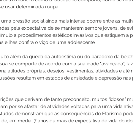
se usar determinada roupa.
 uma pressão social ainda mais intensa ocorre entre as mulh
as pela expectativa de se manterem sempre jovens, de evit
ímulo a procedimentos estéticos invasivos que estiquem a 
s e lhes confira o viço de uma adolescente.
uito além da 
queda d
a autoestima 
ou do paradoxo da beleza
soa se comporte de acordo com a sua idade “avançada”, fa
ona atitudes próprias, desejos, vestimentas, atividades e at
cussões resultam em estados de ansiedade e depressão nas 
trições que derivam de tanto preconceito, muitos “idosos” 
 por se afastar de atividades voltadas para uma vida ativa
 Estudos demonstram que as consequências do Etarismo pod
 de, em média, 7 anos ou mais de expectativa de vida do ido