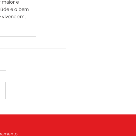
 maior e 
saúde e o bem 
 vivenciem, 
namento: