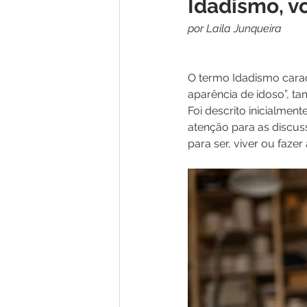
Idadismo, v
por Laila Junqueira
O termo Idadismo carac
aparência de idoso”, t
Foi descrito inicialmen
atenção para as discus
para ser, viver ou faze