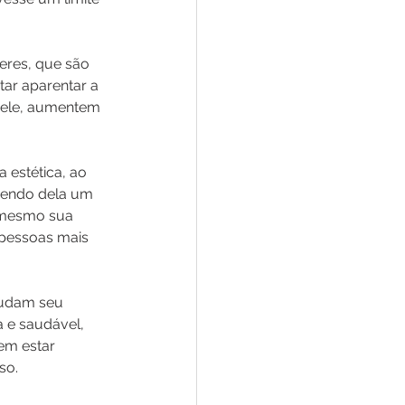
eres, que são 
ar aparentar a 
pele, aumentem 
 estética, ao 
zendo dela um 
é mesmo sua 
pessoas mais 
mudam seu 
 e saudável, 
em estar 
so.