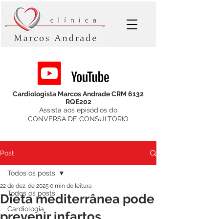
Cardiologista Marcos Andrade CRM 6132
RQE202
Assista aos episódios do
CONVERSA DE CONSULTÓRIO
Post
Todos os posts
22 de dez. de 2025
0 min de leitura
Todos os posts
Dieta mediterrânea pode
Cardiologia
prevenir infartos.