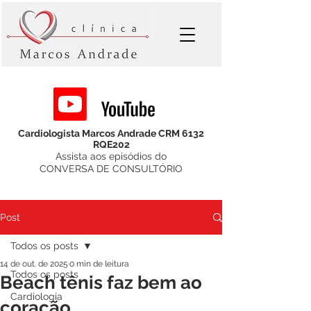
Cardiologista Marcos Andrade CRM 6132
RQE202
Assista aos episódios do
CONVERSA DE CONSULTÓRIO
Post
Todos os posts
14 de out. de 2025
0 min de leitura
Todos os posts
Beach tênis faz bem ao
Cardiologia
coração.