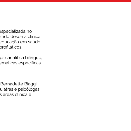
 especializada no
ndo desde a clinica
a educação em saúde
rofiláticos.
psicanalítica bilíngue,
emáticas especificas,
Bernadette Biaggi,
quiatras e psicólogas
áreas clínica e