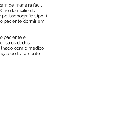
izam de maneira fácil,
V) no domicílio do
polissonografia (tipo I)
e o paciente dormir em
do paciente e
nalisa os dados
tilhado com o médico
crição de tratamento